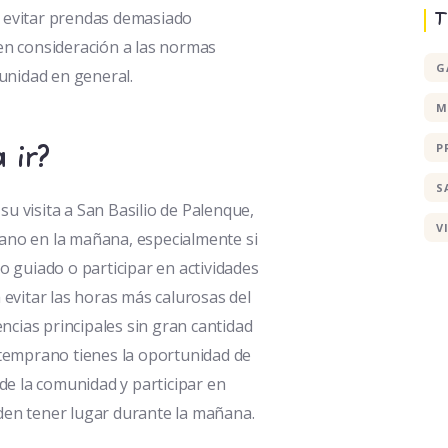
 evitar prendas demasiado
T
en consideración a las normas
G
munidad en general.
M
P
 ir?
S
u visita a San Basilio de Palenque,
V
ano en la mañana, especialmente si
o guiado o participar en actividades
 evitar las horas más calurosas del
iencias principales sin gran cantidad
 temprano tienes la oportunidad de
 de la comunidad y participar en
den tener lugar durante la mañana.