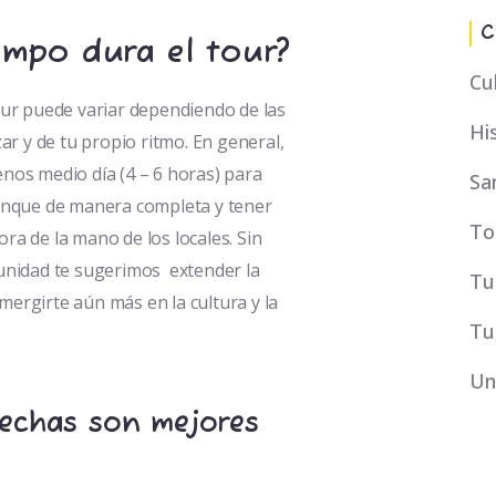
C
empo dura el tour?
Cu
our puede variar dependiendo de las
Hi
ar y de tu propio ritmo. En general,
nos medio día (4 – 6 horas) para
Sa
lenque de manera completa y tener
To
ra de la mano de los locales. Sin
tunidad te sugerimos extender la
Tu
ergirte aún más en la cultura y la
Tu
Un
fechas son mejores