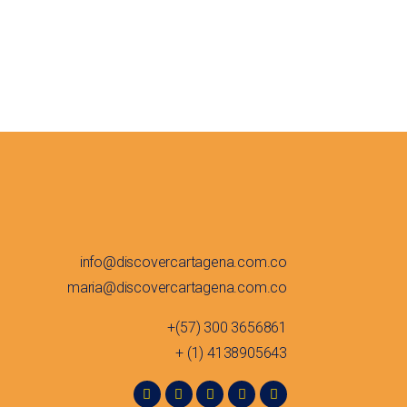
info@discovercartagena.com.co
maria@discovercartagena.com.co
+(57) 300 3656861
+ (1) 4138905643