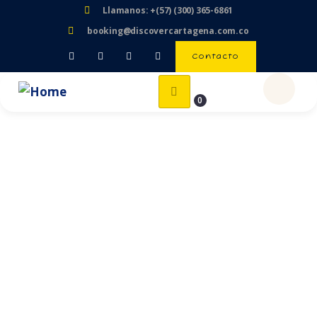
Llamanos: +(57) (300) 365-6861
booking@discovercartagena.com.co
Contacto
0