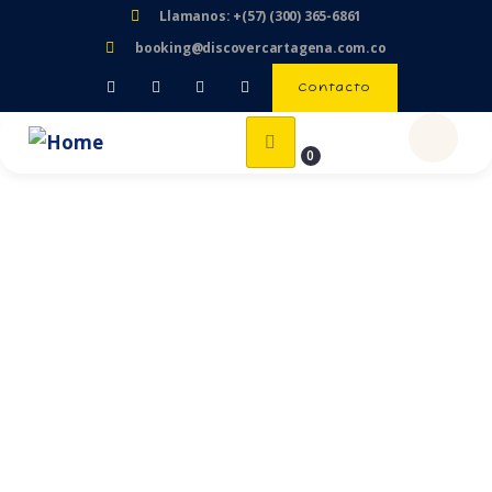
Llamanos: +(57) (300) 365-6861
booking@discovercartagena.com.co
Contacto
0